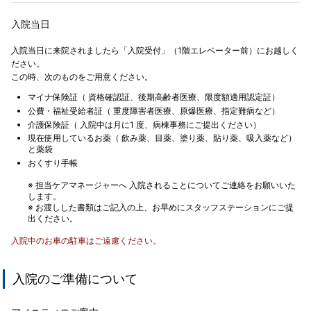
入院当日
入院当日に来院されましたら「入院受付」（1階エレベーター前）にお越しく
ださい。
この時、次のものをご用意ください。
マイナ保険証（ 資格確認証、後期高齢者医療、限度額適用認定証）
公費・福祉受給者証（ 重度障害者医療、原爆医療、指定難病など）
介護保険証（ 入院中は月に1 度、病棟事務にご提出ください）
現在使用しているお薬（ 飲み薬、目薬、塗り薬、貼り薬、吸入薬など）
と薬袋
おくすり手帳
※ 担当ケアマネージャーへ 入院されることについてご連絡をお願いいた
します。
※ お渡しした書類はご記入の上、お早めにスタッフステーションにご提
出ください。
入院中のお車の駐車はご遠慮ください。
入院のご準備について