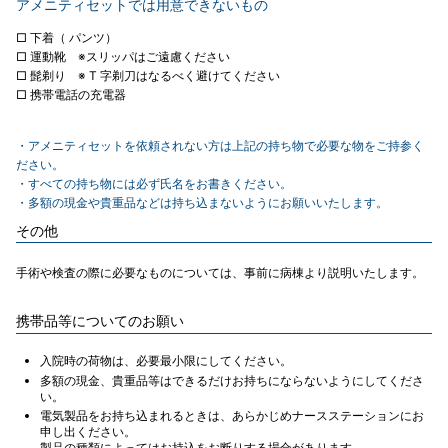
アメニティセットでは用意できないもの
□ 下着（ パンツ）
□ 運動靴 ※スリッパはご遠慮ください
□ 髭剃り ※ T 字剃刀はなるべく避けてください
□ 携帯電話の充電器
・アメニティセットを依頼されない方は上記の持ち物で必要な物をご持参く
ださい。
・すべての持ち物には必ず氏名をお書きください。
・多額の現金や貴重品などは持ち込まないようにお願いいたします。
その他
手術や検査の際に必要なものについては、事前に病棟より説明いたします。
携帯品等についてのお願い
入院時の荷物は、必要最小限にしてください。
多額の現金、貴重品等はできるだけお持ちにならないようにしてくださ
い。
電気製品をお持ち込まれるときは、あらかじめナースステーションにお
申し出ください。
製品の種類によってはお持込をお断りする場合があります。