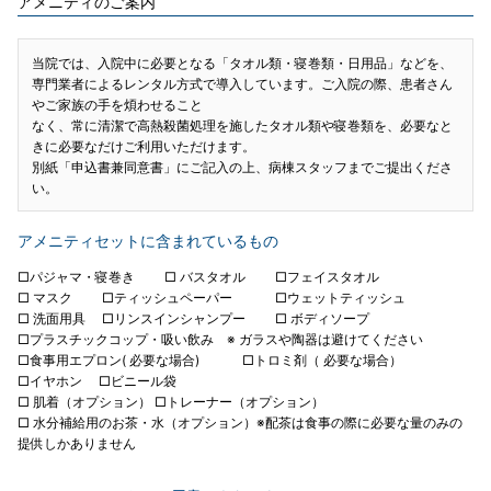
アメニティのご案内
当院では、入院中に必要となる「タオル類・寝巻類・日用品」などを、
専門業者によるレンタル方式で導入しています。ご入院の際、患者さん
やご家族の手を煩わせること
なく、常に清潔で高熱殺菌処理を施したタオル類や寝巻類を、必要なと
きに必要なだけご利用いただけます。
別紙「申込書兼同意書」にご記入の上、病棟スタッフまでご提出くださ
い。
アメニティセットに含まれているもの
□パジャマ・寝巻き □ バスタオル □フェイスタオル
□ マスク □ティッシュペーパー □ウェットティッシュ
□ 洗面用具 □リンスインシャンプー □ ボディソープ
□プラスチックコップ・吸い飲み ※ ガラスや陶器は避けてください
□食事用エプロン( 必要な場合) □トロミ剤（ 必要な場合）
□イヤホン □ビニール袋
□ 肌着（オプション） □トレーナー（オプション）
□ 水分補給用のお茶・水（オプション）※配茶は食事の際に必要な量のみの
提供しかありません